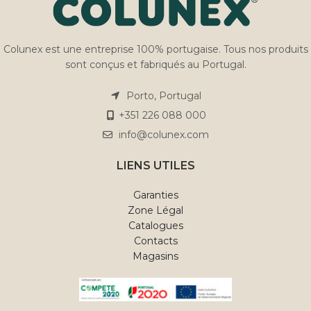
pour le confort et l'harmonie
comfort.
visuelle, elle offre une
expérience de sommeil
raffinée avec des tissus et des
Colunex est une entreprise 100% portugaise. Tous nos produits
finitions personnalisables,
sont conçus et fabriqués au Portugal.
s'adaptant avec élégance
aux intérieurs contemporains
Porto, Portugal
et intemporels.
+351 226 088 000
info@colunex.com
LIENS UTILES
Garanties
Zone Légal
Catalogues
Contacts
Magasins