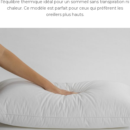
l’équilibre thermique idéal pour un sommeil sans transpiration ni
chaleur. Ce modèle est parfait pour ceux qui préfèrent les
oreillers plus hauts.