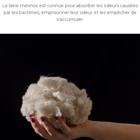
La laine mérinos est connue pour absorber les odeurs causées
par les bactéries, emprisonner leur odeur et les empêcher de
s’accumuler.