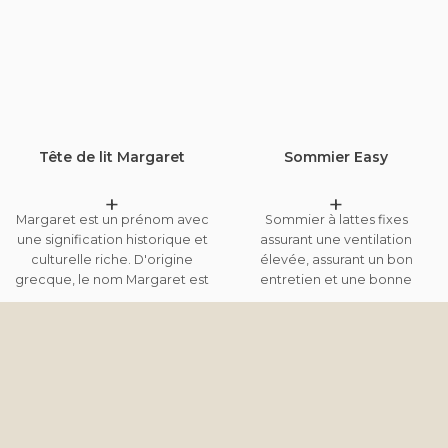
Tête de lit Margaret
Sommier Easy
+
+
Margaret est un prénom avec
Sommier à lattes fixes
une signification historique et
assurant une ventilation
culturelle riche. D'origine
élevée, assurant un bon
grecque, le nom Margaret est
entretien et une bonne
dérivé du mot "margarites",
ventilation du matelas. Ce
signifiant "perle". Tout au long
modèle est disponible en
de l'histoire, des individus
différentes hauteurs, selon
nommés Margaret ont laissé
votre préférence esthétique
une empreinte indélébile sur
et de confort. Vous pouvez
divers aspects de la société,
également ajouter des tiroirs,
allant de la royauté à la
pour une meilleure utilisation
littérature. Et tout comme les
du sommier.