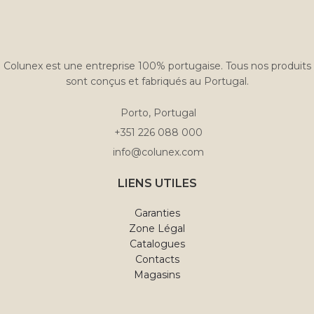
Margarets de notre monde,
notre nouveau tête de lit
Margaret dégage une
élégance classique tout en
portant une touche de
Colunex est une entreprise 100% portugaise. Tous nos produits
modernité, le rendant
sont conçus et fabriqués au Portugal.
polyvalent à travers
différentes époques et goûts.
Porto, Portugal
+351 226 088 000
info@colunex.com
LIENS UTILES
Garanties
Zone Légal
Catalogues
Contacts
Magasins