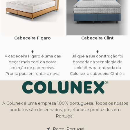
Cabeceira Figaro
Cabeceira Clint
+
+
A cabeceira Figaro é uma das
Já que a sua construção foi
peças mais cool da nossa
baseada na tecnologia de
coleção de cabeceiras.
colchões patenteada da
Pronta para enfrentar a nova
Colunex, a cabeceira Clint é o
década com confiança e
mix perfeito entre beleza e
estilo, esta peça passou por
conforto. Adicionalmente, é
um longo processo de design
possível que cada uma das
para ser criada. Inspirada no
faces da cabeceira seja
famoso barbeiro do século
forrada com tecidos
A Colunex é uma empresa 100% portuguesa. Todos os nossos
XVIII, Fígaro, mas adequado
diferentes, fazendo com que
produtos são desenhados, projetados e produzidos em
ao século XXI, esta cabeceira
a sua cabeceira possa ter
Portugal.
é composta por duas
uma personalidade diferente
almofadas macias e
em diferentes momentos ou
Porto, Portugal