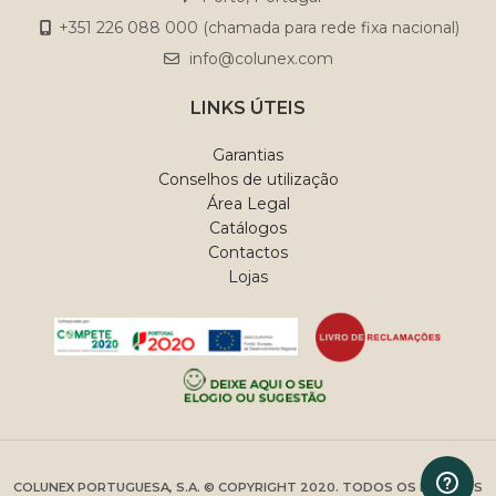
confortáveis, sustentadas por
estações do ano. Por
+351 226 088 000 (chamada para rede fixa nacional)
quatro cintos costurados à
exemplo, um lado em veludo
mão com detalhes metálicos.
para inverno e outro em linho
info@colunex.com
para o verão.
LINKS ÚTEIS
Garantias
Conselhos de utilização
Área Legal
Catálogos
Contactos
Lojas
COLUNEX PORTUGUESA, S.A. © COPYRIGHT 2020. TODOS OS DIREITOS