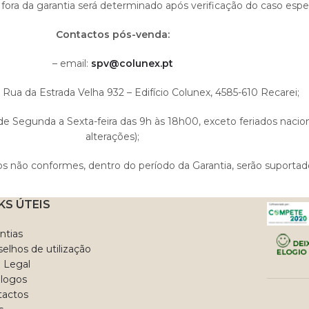
fora da garantia será determinado após verificação do caso espec
Contactos pós-venda:
– email:
spv@colunex.pt
l: Rua da Estrada Velha 932 – Edifício Colunex, 4585-610 Recarei;
e Segunda a Sexta-feira das 9h às 18h00, exceto feriados nacionai
alterações);
os não conformes, dentro do período da Garantia, serão suportad
KS ÚTEIS
ntias
elhos de utilização
 Legal
álogos
tactos