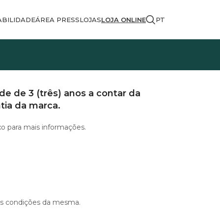
BILIDADE
ÁREA PRESS
LOJAS
LOJA ONLINE
PT
e de 3 (três) anos a contar da
tia da marca.
xo para mais informações.
 as condições da mesma.