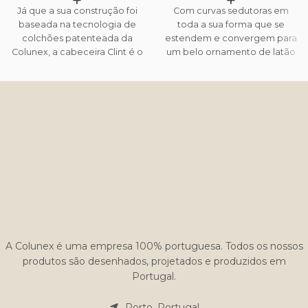
+
+
Já que a sua construção foi
Com curvas sedutoras em
baseada na tecnologia de
toda a sua forma que se
colchões patenteada da
estendem e convergem para
Colunex, a cabeceira Clint é o
um belo ornamento de latão
mix perfeito entre beleza e
dourado, a cabeceira Bogart
conforto. Adicionalmente, é
é a definição de classe e
possível que cada uma das
charme. Diversas inovações
faces da cabeceira seja
de conforto foram usadas na
forrada com tecidos
confecção desta cama,
diferentes, fazendo com que
tornando-a mais luxuosa e
a sua cabeceira possa ter
satisfatória!
uma personalidade diferente
em diferentes momentos ou
estações do ano. Por
exemplo, um lado em veludo
para inverno e outro em linho
para o verão.
A Colunex é uma empresa 100% portuguesa. Todos os nossos
produtos são desenhados, projetados e produzidos em
Portugal.
Porto, Portugal