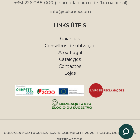
+351 226 088 000 (chamada para rede fixa nacional)
botões usados na cabeceira.
info@colunex.com
LINKS ÚTEIS
Garantias
Conselhos de utilização
Área Legal
Catálogos
Contactos
Lojas
COLUNEX PORTUGUESA, S.A. © COPYRIGHT 2020. TODOS OS DIREITOS
RESERVADOS.