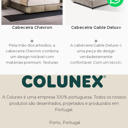
Cabeceira Chevron
Cabeceira Gable Deluxe
+
+
Pela mão dos artesãos, a
A cabeceira Gable Deluxe é
cabeceira Chevron combina
uma peça de design
um design notável com
verdadeiramente
materiais premium. Texturas
confortável. Com um tecido
suaves e tecidos de
liso acolchoado, idealizado e
qualidade são embelezados
produzido exclusivamente
por botões metálicos,
pela Colunex, esta cabeceira
combinando luxo e conforto.
é tão agradável de se ver
A coleção Chevron também
quanto deitar. Os cintos de
A Colunex é uma empresa 100% portuguesa. Todos os nossos
inclui um complemento
couro costurados à mão com
essencial para criar um
detalhes metálicos, atribuem
produtos são desenhados, projetados e produzidos em
ambiente aconchegante: um
classe e intemporalidade à
Portugal.
candeeiro de mesa
cabeceira.
sofisticado, com a mesma
Porto, Portugal
mistura criativa de tecidos e