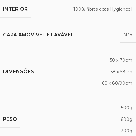
INTERIOR
100% fibras ocas Hygiencell
CAPA AMOVÍVEL E LAVÁVEL
Não
50 x 70cm
,
DIMENSÕES
58 x 58cm
,
60 x 80/90cm
500g
,
PESO
600g
,
700g