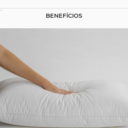
INTERIOR
100% Fibras PES Hygiencell
BENEFÍCIOS
Fibra hipo-alérgica, anti-bacteriana e anti-fúngica. Suave
e lavável, esta fibra é oca, o que permite a circulação de
ar no seu interior e consequentemente a manutenção
de uma temperatura agradável e o não acumular de
humidade.