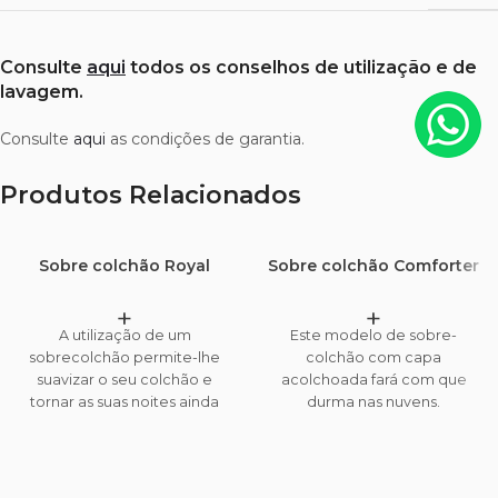
Consulte
aqui
todos os conselhos de utilização e de
lavagem.
Consulte
aqui
as condições de garantia.
Produtos Relacionados
Sobre colchão Royal
Sobre colchão Comforter
+
+
A utilização de um
Este modelo de sobre-
sobrecolchão permite-lhe
colchão com capa
suavizar o seu colchão e
acolchoada fará com que
tornar as suas noites ainda
durma nas nuvens.
mais confortáveis. Além disso,
Adicionalmente, ajuda a
ajuda a prolongar a vida útil
prolongar a vida útil do
do colchão.
colchão.